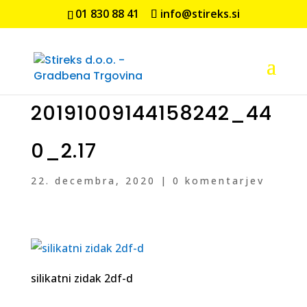
01 830 88 41
info@stireks.si
20191009144158242_44
0_2.17
22. decembra, 2020
|
0 komentarjev
silikatni zidak 2df-d