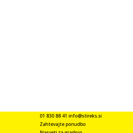
01 830 88 41
info@stireks.si
Zahtevajte ponudbo
Nasveti za gradnjo