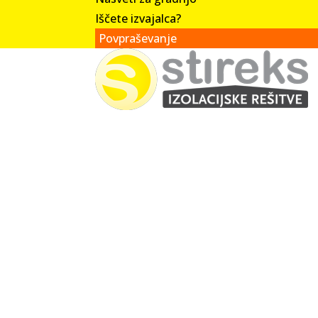
Iščete izvajalca?
Povpraševanje