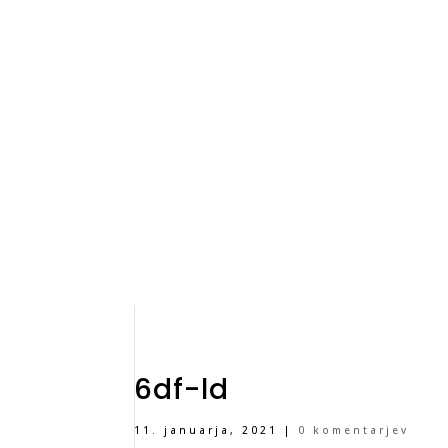
6df-ld
11. januarja, 2021
|
0 komentarjev