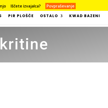
dnjo
Iščete izvajalca?
Povpraševanje
S
PIR PLOŠČE
OSTALO
KWAD BAZENI
ritine