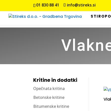
01 830 88 41
info@stireks.si
STIROP
Vlakn
Kritine in dodatki
Opečnata kritina
Betonske kritine
Vla
Bitumenske kritine