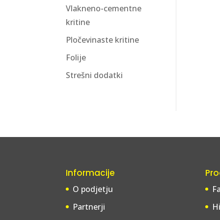
Vlakneno-cementne
kritine
Pločevinaste kritine
Folije
Strešni dodatki
Informacije
Pro
O podjetju
F
Partnerji
Hi