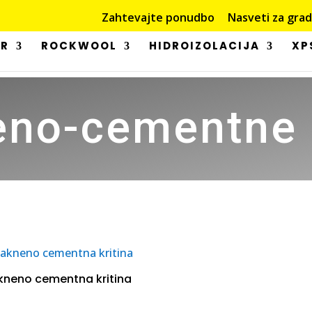
Zahtevajte ponudbo
Nasveti za gra
OR
ROCKWOOL
HIDROIZOLACIJA
XP
eno-cementne k
kneno cementna kritina