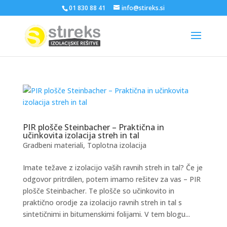
01 830 88 41
info@stireks.si
PIR plošče Steinbacher – Praktična in
učinkovita izolacija streh in tal
Gradbeni materiali
,
Toplotna izolacija
Imate težave z izolacijo vaših ravnih streh in tal? Če je
odgovor pritrdilen, potem imamo rešitev za vas – PIR
plošče Steinbacher. Te plošče so učinkovito in
praktično orodje za izolacijo ravnih streh in tal s
sintetičnimi in bitumenskimi folijami. V tem blogu...