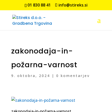
01 830 88 41
info@stireks.si
zakonodaja-in-
požarna-varnost
9. oktobra, 2024
|
0 komentarjev
zakonodaja-in-požarna-varnost