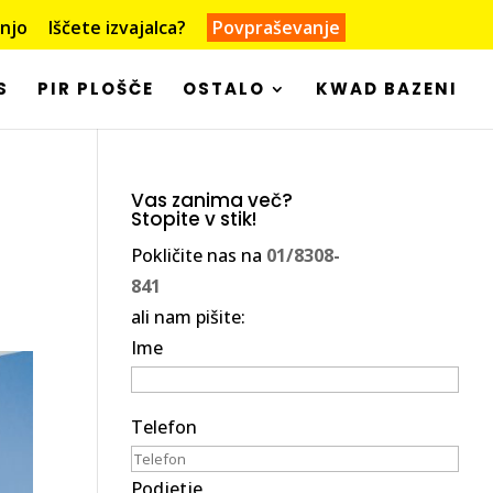
dnjo
Iščete izvajalca?
Povpraševanje
S
PIR PLOŠČE
OSTALO
KWAD BAZENI
Vas zanima več?
Stopite v stik!
Pokličite nas na
01/8308-
841
ali nam pišite:
Ime
Telefon
Podjetje