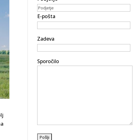
E-pošta
Zadeva
Sporočilo
lj
na