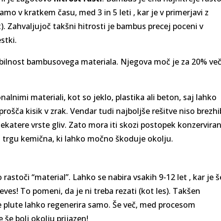
amo v kratkem času, med 3 in 5 leti , kar je v primerjavi z
t). Zahvaljujoč takšni hitrosti je bambus precej poceni v
stki.
ksibilnost bambusovega materiala. Njegova moč je za 20% ve
alnimi materiali, kot so jeklo, plastika ali beton, saj lahko
ošča kisik v zrak. Vendar tudi najboljše rešitve niso brezhi
katere vrste gliv. Zato mora iti skozi postopek konzerviran
a trgu kemična, ki lahko močno škoduje okolju.
rastoči “material”. Lahko se nabira vsakih 9-12 let , kar je š
eves! To pomeni, da je ni treba rezati (kot les). Takšen
e plute lahko regenerira samo. Še več, med procesom
 še bolj okolju prijazen!