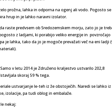
 zelo prožna, lahka in odporna na ogenj ali vodo. Pogosto se
ira hrup in je lahko naravni izolator.
e, da raste predvsem ob Sredozemskem morju, zato jo je treb
(pogosto z ladjami, ki porabijo veliko energije in povzročajo
 je lahka, tako da jo je mogoče prevažati več na eni ladji (
ateriali).
 Samo v letu 2014 je Združeno kraljestvo ustvarilo 202,8
stavljala skoraj 59 % tega.
riale ustvarjanje le-teh iz že obstoječih. Naredi se lahko iz
ke, izolacije, pa tudi oblog in embalaže.
le nekaj: