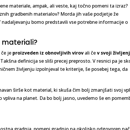
bene materiale, ampak, ali veste, kaj točno pomeni ta izraz?
znih gradbenih materialov? Morda jih vaše podjetje že
! V nadaljevanju bomo predstavili vse potrebne informacije o
 materiali?
 če je
proizveden iz obnovljivih virov
ali če
v svoji življen
. Takšna definicija se sliši precej preprosto. V resnici pa je sk
ičnem življenju izpolnjeval te kriterije, še posebej tega, da
navan širše kot material, ki skuša čim bolj zmanjšati svoj vpl
vno vpliva na planet. Da bo bolj jasno, uvedemo še en pome
ostna gradnja, pomeni gradnjo na okoljsko odgovoren nač