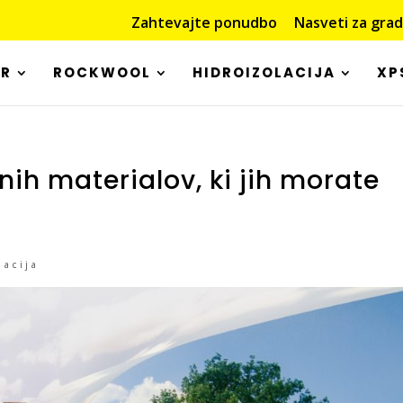
Zahtevajte ponudbo
Nasveti za gra
OR
ROCKWOOL
HIDROIZOLACIJA
XP
nih materialov, ki jih morate
lacija