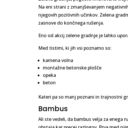
Na eni strani z zmanjševanjem negativnih
njegovih pozitivnih učinkov. Zelena grad
zasnove do končnega rušenja.
Eno od akcij zelene gradnje je lahko upo
Med tistimi, ki jih vsi poznamo so:
kamena volna
montažne betonske plošče
opeka
beton
Kateri pa so manj poznani in trajnostni g
Bambus
Ali ste vedeli, da bambus velja za enega 
obstaja kar precej razlogov. Prva med nj