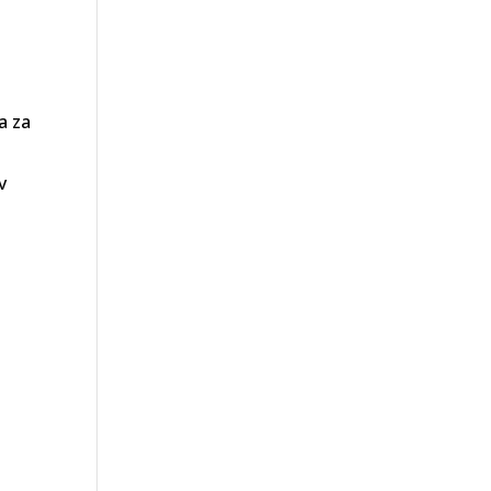
a za
v