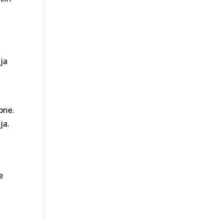
čja
bne.
ja.
e