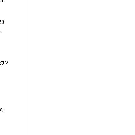
zni
20
jo
gliv
e,