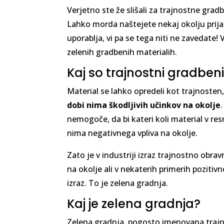
Verjetno ste že slišali za trajnostne grad
Lahko morda naštejete nekaj okolju prija
uporablja, vi pa se tega niti ne zavedate
zelenih gradbenih materialih.
Kaj so trajnostni gradbeni
Material se lahko opredeli kot trajnosten,
dobi nima škodljivih učinkov na okolje
nemogoče, da bi kateri koli material v resn
nima negativnega vpliva na okolje.
Zato je v industriji izraz trajnostno obrav
na okolje ali v nekaterih primerih poziti
izraz. To je zelena gradnja.
Kaj je zelena gradnja?
Zelena gradnja, pogosto imenovana trajn