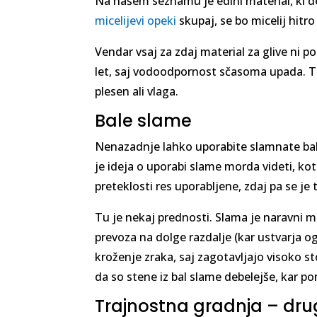
Na našem seznamu je edini material, ki de
micelijevi opeki
skupaj, se bo micelij hitro 
Vendar vsaj za zdaj material za glive ni p
let, saj vodoodpornost sčasoma upada. To 
plesen ali vlaga.
Bale slame
Nenazadnje lahko uporabite slamnate bale
je ideja o uporabi slame morda videti, kot 
preteklosti res uporabljene, zdaj pa se j
Tu je nekaj prednosti. Slama je naravni ma
prevoza na dolge razdalje (kar ustvarja og
kroženje zraka, saj zagotavljajo visoko s
da so stene iz bal slame debelejše, kar po
Trajnostna gradnja – dru