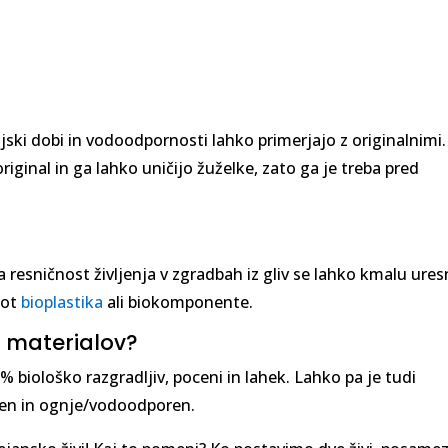
enjski dobi in vodoodpornosti lahko primerjajo z originalnimi.
iginal in ga lahko uničijo žuželke, zato ga je treba pred
a resničnost življenja v zgradbah iz gliv se lahko kmalu uresn
kot
bioplastika
ali biokomponente.
h materialov?
% biološko razgradljiv, poceni in lahek. Lahko pa je tudi
pen in ognje/vodoodporen.