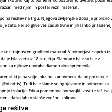
jansko živi! Kaj to pomeni? Ko postavimo dve živi, ​​posame
razširil med njimi in postal vezni material .
opolna rešitev na trgu. Njegova življenjska doba je približno 
je zato, ker so glive ves čas aktivne in jih lahko prizadene
 kot trajnosten gradbeni material. V primerjavi z opeko iz 
da je bila vzeta iz 18. stoletja. Slamnate bale so bile v
e tehnika njihove uporabe diametralno spremenila .
terial, ki je na voljo lokalno, kar pomeni, da ne potrebuje
ljični odtis). Tudi bale slame so ognjevarne in primerne za
topnjo izolacije. Edina pomembna pomanjkljivost te rešitve j
meni, da so lahko slabše zvočno izolirane.
ge rešitve