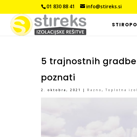
01 830 88 41
info@stireks.si
STIROP
5 trajnostnih gradbe
poznati
2. oktobra, 2021
|
Razno
,
Toplotna izo