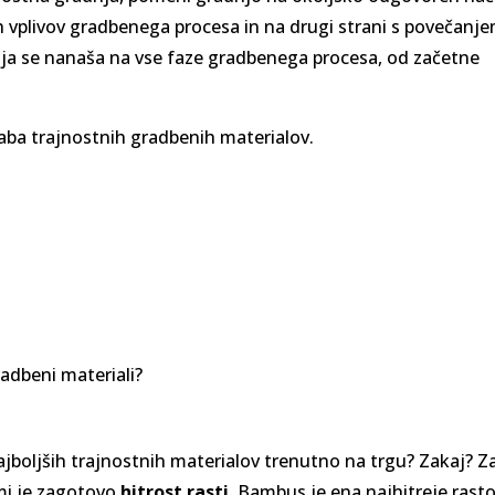
 vplivov gradbenega procesa in na drugi strani s povečanj
nja se nanaša na vse faze gradbenega procesa, od začetne
raba trajnostnih gradbenih materialov.
radbeni materiali?
najboljših trajnostnih materialov trenutno na trgu? Zakaj? Z
imi je zagotovo
hitrost rasti
. Bambus je ena najhitreje rast