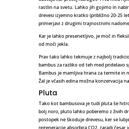
rastlin na svetu. Lahko jih gojimo in nabir
drevesi izjemno kratko (približno 20-25 le
primerjavi z drugimi trajnostnimi nadome
Kar je lahko presenetljivo, je moč in fle
od moči jekla.
Prav tako lahko tekmuje z najbolj tradicion
bambus za razliko od teh med pridelavo spr
Bambus je mamljiva hrana za termite in ne
Žal je včasih edina možna konzervacija n
Pluta
Tako kot bambusova je tudi pluta še hitro 
bolj noro, pluto lahko poberemo z živih dr
postopek ne škoduje drevesu, ker se lubj
regeneracije absorbira CO2, zaradi česar je