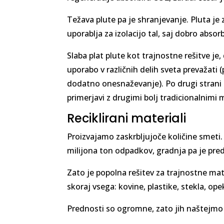
Težava plute pa je shranjevanje. Pluta je
uporablja za izolacijo tal, saj dobro absorb
Slaba plat plute kot trajnostne rešitve j
uporabo v različnih delih sveta prevažati 
dodatno onesnaževanje). Po drugi strani pa
primerjavi z drugimi bolj tradicionalnimi m
Reciklirani materiali
Proizvajamo zaskrbljujoče količine smeti.
milijona ton odpadkov, gradnja pa je pred
Zato je popolna rešitev za trajnostne mate
skoraj vsega: kovine, plastike, stekla, ope
Prednosti so ogromne, zato jih naštejmo 