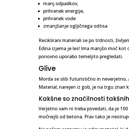
manj odpadkov,
prihranek energije,
prihranek vode
zmanjšanje ogljičnega odtisa
Reciklirani materiali se po trdnosti, življ
Edina izjema je les! Ima manjšo moč kot or
ponovno uporabo temeljito pregledati.
Glive
Morda se sliši futuristično in neverjetno, 
Material, narejen iz gob, je na trgu znan 
Kakšne so značilnosti takšni
Verjetno vam ni treba povedati, da je 100 
močnejši od betona. Prav tako je nestru