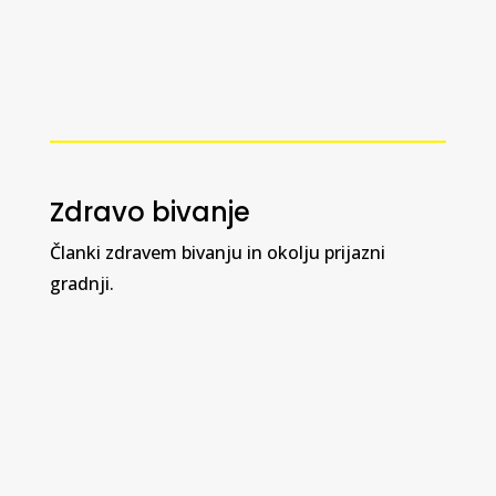
Zdravo bivanje
Članki zdravem bivanju in okolju prijazni
gradnji.
Gradbeništvo se hitro spreminja in krovci