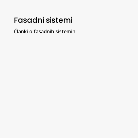
Fasadni sistemi
Članki o fasadnih sistemih.
Proizvajalci EPS (ekspandirani polistiren)
in XPS (ekstrudirani polistiren) izolacijskih
materialov so napovedali podražitve, ki se
pričakujejo v mesecu marcu. Po trenutnih
informacijah naj bi se cene zvišale za