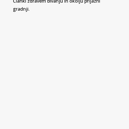
Članki zdravem bivanju in okolju prijazni
gradnji.
Password Protected
To view this protected post, enter the
password below: