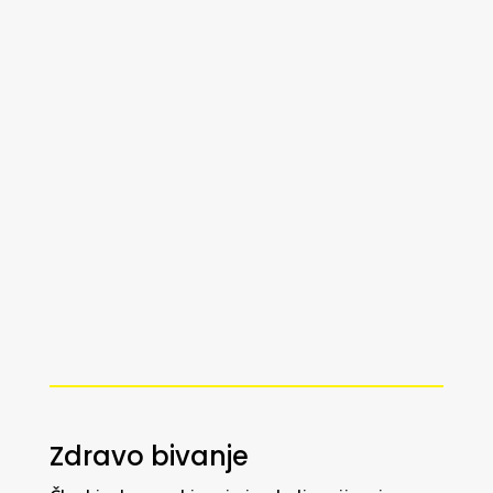
Stiropor bazeni so v svetu domačih
bazenov prava revolucija, ki postaja vse
bolj priljubljena zaradi svojih edinstvenih
lastnosti in prednosti. Izdelani so iz visoko
kakovostnih stiropor zidakov, ki
zagotavljajo izjemno izolacijo, trajnost in
prilagodljivost...
Zdravo bivanje