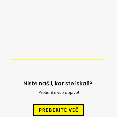
arhitekturnih rešitvah – tako v industriji
kot pri individualni stanovanjski gradnji.
Kljub številnim prednostim pa se lastniki
teh objektov pogosto srečajo z eno...
Niste našli, kar ste iskali?
Preberite vse objave!
PREBERITE VEČ