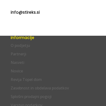
info@stireks.si
Informacije
O podjetju
Partnerji
Nasveti
Novice
Revija Topel dom
Zasebnost in obdelava podatkov
Splošni prodajni pogoji
Varstvo podatkov