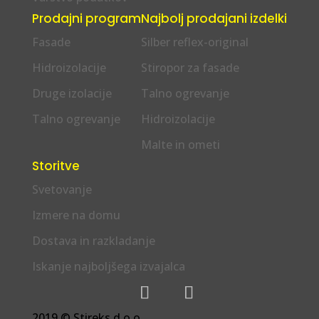
Prodajni program
Najbolj prodajani izdelki
Fasade
Silber reflex-original
Hidroizolacije
Stiropor za fasade
Druge izolacije
Talno ogrevanje
Talno ogrevanje
Hidroizolacije
Malte in ometi
Storitve
Svetovanje
Izmere na domu
Dostava in razkladanje
Iskanje najboljšega izvajalca
2019 © Stireks d.o.o.