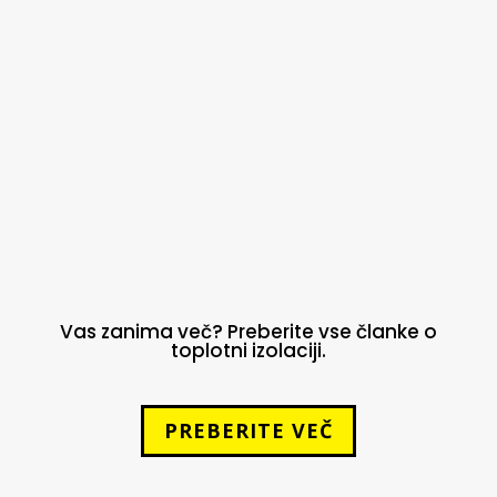
zastavi vprašanje, kateri izolacijski
material uporabiti: kameno volno (npr.
Rockwool) ali stiropor (EPS)? Odgovor ni
enoznačen, saj je odvisen od več
dejavnikov – tehničnih zahtev objekta,
vlage, paroprepustnosti, požarne...
Vas zanima več? Preberite vse članke o
toplotni izolaciji.
PREBERITE VEČ