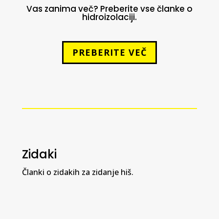
Vas zanima več? Preberite vse članke o
hidroizolaciji.
PREBERITE VEČ
Zidaki
Članki o zidakih za zidanje hiš.