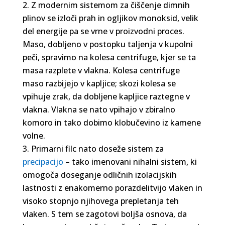
Z modernim sistemom za čiščenje dimnih
plinov se izloči prah in ogljikov monoksid, velik
del energije pa se vrne v proizvodni proces.
Maso, dobljeno v postopku taljenja v kupolni
peči, spravimo na kolesa centrifuge, kjer se ta
masa razplete v vlakna. Kolesa centrifuge
maso razbijejo v kapljice; skozi kolesa se
vpihuje zrak, da dobljene kapljice raztegne v
vlakna. Vlakna se nato vpihajo v zbiralno
komoro in tako dobimo klobučevino iz kamene
volne.
Primarni filc nato doseže sistem za
precipacijo
– tako imenovani nihalni sistem, ki
omogoča doseganje odličnih izolacijskih
lastnosti z enakomerno porazdelitvijo vlaken in
visoko stopnjo njihovega prepletanja teh
vlaken. S tem se zagotovi boljša osnova, da