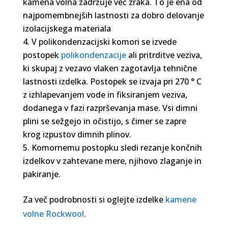
kamena volna zadržuje več zraka. To je ena od
najpomembnejših lastnosti za dobro delovanje
izolacijskega materiala
V polikondenzacijski komori se izvede
postopek
polikondenzacije
ali pritrditve veziva,
ki skupaj z vezavo vlaken zagotavlja tehnične
lastnosti izdelka. Postopek se izvaja pri 270 ° C
z izhlapevanjem vode in fiksiranjem veziva,
dodanega v fazi razprševanja mase. Vsi dimni
plini se sežgejo in očistijo, s čimer se zapre
krog izpustov dimnih plinov.
Komornemu postopku sledi rezanje končnih
izdelkov v zahtevane mere, njihovo zlaganje in
pakiranje.
Za več podrobnosti si oglejte izdelke
kamene
volne Rockwool
.