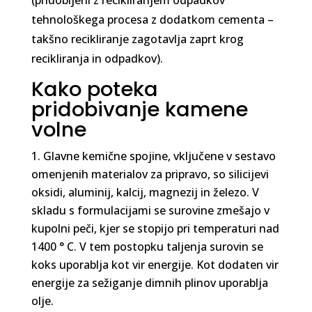
(pridobljeni z recikliranjem odpadkov
tehnološkega procesa z dodatkom cementa –
takšno recikliranje zagotavlja zaprt krog
recikliranja in odpadkov).
Kako poteka
pridobivanje kamene
volne
Glavne kemične spojine, vključene v sestavo
omenjenih materialov za pripravo, so silicijevi
oksidi, aluminij, kalcij, magnezij in železo. V
skladu s formulacijami se surovine zmešajo v
kupolni peči, kjer se stopijo pri temperaturi nad
1400 ° C. V tem postopku taljenja surovin se
koks uporablja kot vir energije. Kot dodaten vir
energije za sežiganje dimnih plinov uporablja
olje.