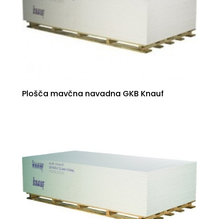
Plošča mavčna navadna GKB Knauf