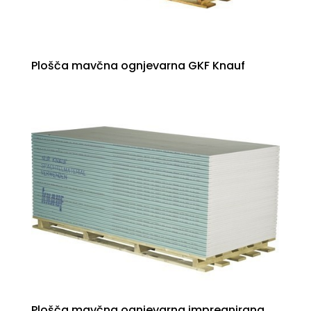
Plošča mavčna ognjevarna GKF Knauf
Plošča mavčna ognjevarna impregnirana