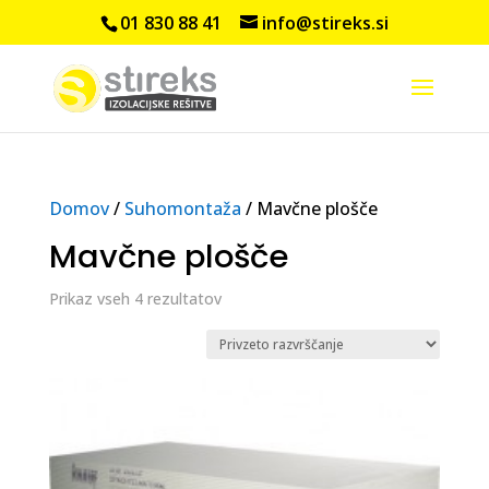
01 830 88 41
info@stireks.si
Domov
/
Suhomontaža
/ Mavčne plošče
Mavčne plošče
Prikaz vseh 4 rezultatov