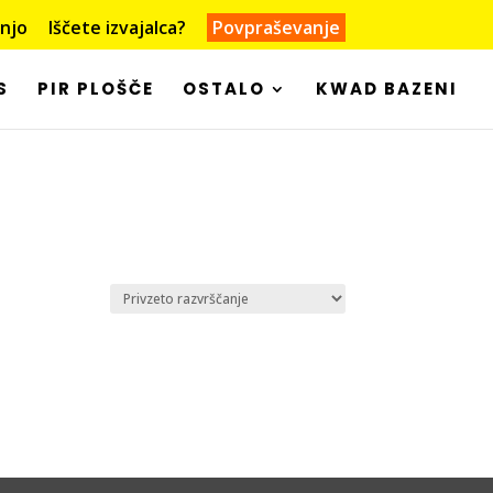
dnjo
Iščete izvajalca?
Povpraševanje
S
PIR PLOŠČE
OSTALO
KWAD BAZENI