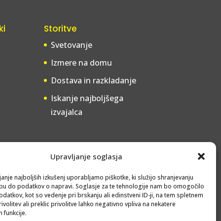
ki
Storitve
Svetovanje
Izmere na domu
Dostava in razkladanje
Iskanje najboljšega
izvajalca
Upravljanje soglasja
anje najboljših izkušenj uporabljamo piškotke, ki služijo shranjevanju
opu do podatkov o napravi. Soglasje za te tehnologije nam bo omogočilo
datkov, kot so vedenje pri brskanju ali edinstveni ID-ji, na tem spletnem
volitev ali preklic privolitve lahko negativno vpliva na nekatere
 funkcije.