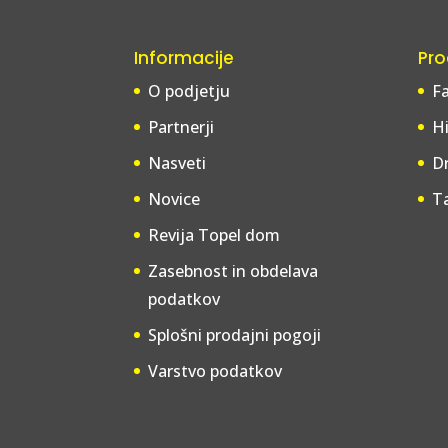
Informacije
Pro
O podjetju
F
Partnerji
Hi
Nasveti
Dr
Novice
T
Revija Topel dom
Zasebnost in obdelava
podatkov
Splošni prodajni pogoji
Varstvo podatkov