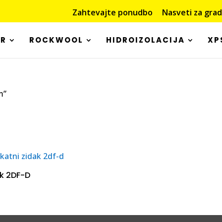
Zahtevajte ponudbo
Nasveti za gra
OR
ROCKWOOL
HIDROIZOLACIJA
XP
m”
k 2DF-D