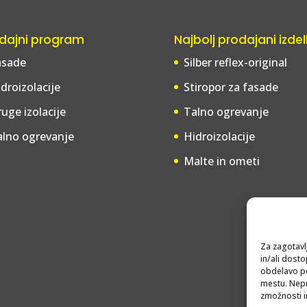
dajni program
Najbolj prodajani izdel
asade
Silber reflex-original
droizolacije
Stiropor za fasade
uge izolacije
Talno ogrevanje
alno ogrevanje
Hidroizolacije
Malte in ometi
Za zagotavlj
in/ali dost
obdelavo po
mestu. Nepri
zmožnosti in