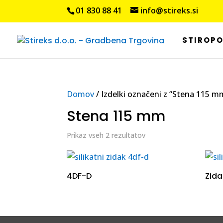
01 830 88 41
info@stireks.si
STIROP
Domov
/ Izdelki označeni z “Stena 115 m
Stena 115 mm
Prikaz vseh 2 rezultatov
4DF-D
Zida