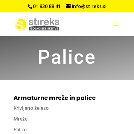
01 830 88 41
info@stireks.si
Palice
Armaturne mreže in palice
Krivljeno železo
Mreže
Palice