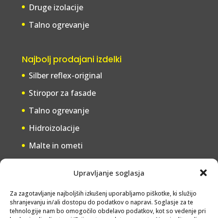
Druge izolacije
Talno ogrevanje
Najbolj prodajani izdelki
Silber reflex-original
Stiropor za fasade
Talno ogrevanje
Hidroizolacije
Malte in ometi
Upravljanje soglasja
Storitve
Za zagotavljanje najboljših izkušenj uporabljamo piškotke, ki služijo
Svetovanje
shranjevanju in/ali dostopu do podatkov o napravi. Soglasje za te
tehnologije nam bo omogočilo obdelavo podatkov, kot so vedenje pri
Izmere na domu