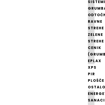
SISTEM
GRUMB
ODTOČN
RAVNE
STREHE
ZELENE
STREHE
CENIK
(GRUM
EPLAX
XPS
PIR
PLOŠČE
OSTAL
ENERGE
SANACI