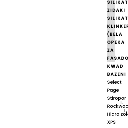
SILIKA
ZIDAKI
SILIKA
KLINKE
(BELA
OPEKA
ZA
FASAD
KWAD
BAZENI
Select
Page
Stiropor
Rockwoo
Hidroizol
XPS