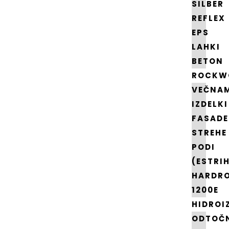
SILBER
REFLEX
EPS
LAHKI
BETON
ROCKW
VEČNA
IZDELKI
FASADE
STREHE
PODI
(ESTRI
HARDR
1200E
HIDROI
ODTOČ