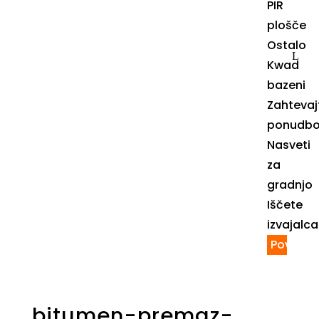
PIR
plošče
Ostalo
Kwad
bazeni
Zahtevaj
ponudb
Nasveti
za
gradnjo
Iščete
izvajalca
Povpraš
bitumen-premaz-