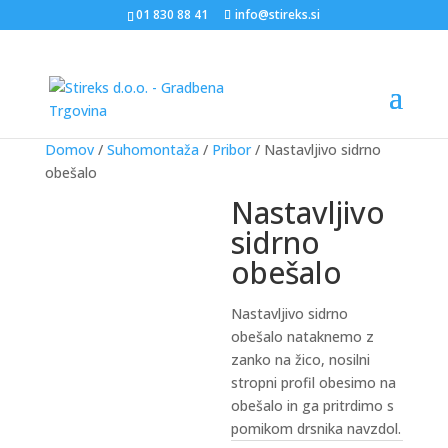
01 830 88 41
info@stireks.si
Domov
/
Suhomontaža
/
Pribor
/ Nastavljivo sidrno
obešalo
Nastavljivo
sidrno
obešalo
Nastavljivo sidrno
obešalo nataknemo z
zanko na žico, nosilni
stropni profil obesimo na
obešalo in ga pritrdimo s
pomikom drsnika navzdol.