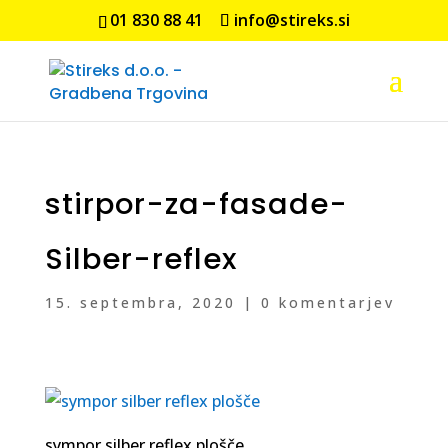
01 830 88 41
info@stireks.si
stirpor-za-fasade-
Silber-reflex
15. septembra, 2020
|
0 komentarjev
sympor silber reflex plošče