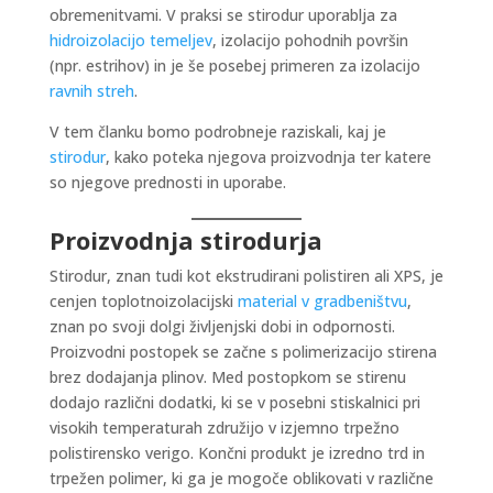
obremenitvami. V praksi se stirodur uporablja za
hidroizolacijo temeljev
, izolacijo pohodnih površin
(npr. estrihov) in je še posebej primeren za izolacijo
ravnih streh
.
V tem članku bomo podrobneje raziskali, kaj je
stirodur
, kako poteka njegova proizvodnja ter katere
so njegove prednosti in uporabe.
Proizvodnja stirodurja
Stirodur, znan tudi kot ekstrudirani polistiren ali XPS, je
cenjen toplotnoizolacijski
material v gradbeništvu
,
znan po svoji dolgi življenjski dobi in odpornosti.
Proizvodni postopek se začne s polimerizacijo stirena
brez dodajanja plinov. Med postopkom se stirenu
dodajo različni dodatki, ki se v posebni stiskalnici pri
visokih temperaturah združijo v izjemno trpežno
polistirensko verigo. Končni produkt je izredno trd in
trpežen polimer, ki ga je mogoče oblikovati v različne