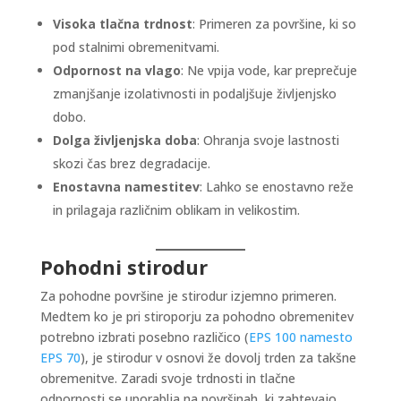
Visoka tlačna trdnost
: Primeren za površine, ki so
pod stalnimi obremenitvami.
Odpornost na vlago
: Ne vpija vode, kar preprečuje
zmanjšanje izolativnosti in podaljšuje življenjsko
dobo.
Dolga življenjska doba
: Ohranja svoje lastnosti
skozi čas brez degradacije.
Enostavna namestitev
: Lahko se enostavno reže
in prilagaja različnim oblikam in velikostim.
Pohodni stirodur
Za pohodne površine je stirodur izjemno primeren.
Medtem ko je pri stiroporju za pohodno obremenitev
potrebno izbrati posebno različico (
EPS 100 namesto
EPS 70
), je stirodur v osnovi že dovolj trden za takšne
obremenitve. Zaradi svoje trdnosti in tlačne
odpornosti se uporablja na površinah, ki zahtevajo