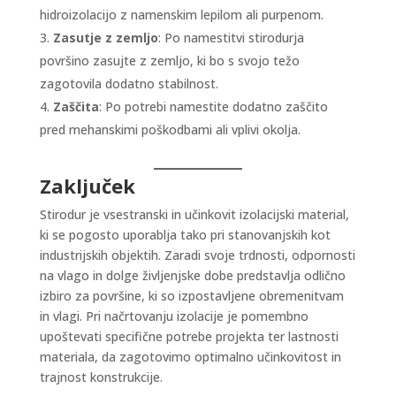
hidroizolacijo z namenskim lepilom ali purpenom.
Zasutje z zemljo
: Po namestitvi stirodurja
površino zasujte z zemljo, ki bo s svojo težo
zagotovila dodatno stabilnost.
Zaščita
: Po potrebi namestite dodatno zaščito
pred mehanskimi poškodbami ali vplivi okolja.
Zaključek
Stirodur je vsestranski in učinkovit izolacijski material,
ki se pogosto uporablja tako pri stanovanjskih kot
industrijskih objektih. Zaradi svoje trdnosti, odpornosti
na vlago in dolge življenjske dobe predstavlja odlično
izbiro za površine, ki so izpostavljene obremenitvam
in vlagi. Pri načrtovanju izolacije je pomembno
upoštevati specifične potrebe projekta ter lastnosti
materiala, da zagotovimo optimalno učinkovitost in
trajnost konstrukcije.