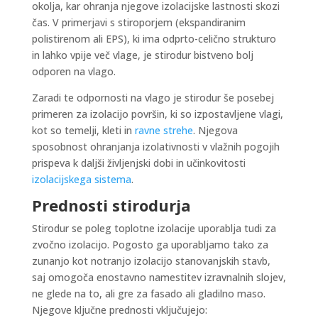
okolja, kar ohranja njegove izolacijske lastnosti skozi
čas. V primerjavi s stiroporjem (ekspandiranim
polistirenom ali EPS), ki ima odprto-celično strukturo
in lahko vpije več vlage, je stirodur bistveno bolj
odporen na vlago.
Zaradi te odpornosti na vlago je stirodur še posebej
primeren za izolacijo površin, ki so izpostavljene vlagi,
kot so temelji, kleti in
ravne strehe
. Njegova
sposobnost ohranjanja izolativnosti v vlažnih pogojih
prispeva k daljši življenjski dobi in učinkovitosti
izolacijskega sistema
.
Prednosti stirodurja
Stirodur se poleg toplotne izolacije uporablja tudi za
zvočno izolacijo. Pogosto ga uporabljamo tako za
zunanjo kot notranjo izolacijo stanovanjskih stavb,
saj omogoča enostavno namestitev izravnalnih slojev,
ne glede na to, ali gre za fasado ali gladilno maso.
Njegove ključne prednosti vključujejo: