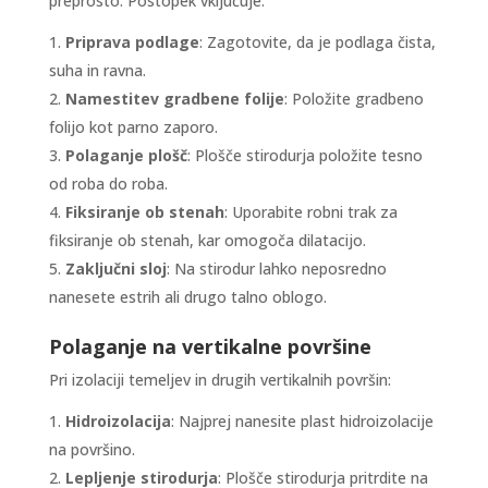
preprosto. Postopek vključuje:
Priprava podlage
: Zagotovite, da je podlaga čista,
suha in ravna.
Namestitev gradbene folije
: Položite gradbeno
folijo kot parno zaporo.
Polaganje plošč
: Plošče stirodurja položite tesno
od roba do roba.
Fiksiranje ob stenah
: Uporabite robni trak za
fiksiranje ob stenah, kar omogoča dilatacijo.
Zaključni sloj
: Na stirodur lahko neposredno
nanesete estrih ali drugo talno oblogo.
Polaganje na vertikalne površine
Pri izolaciji temeljev in drugih vertikalnih površin:
Hidroizolacija
: Najprej nanesite plast hidroizolacije
na površino.
Lepljenje stirodurja
: Plošče stirodurja pritrdite na