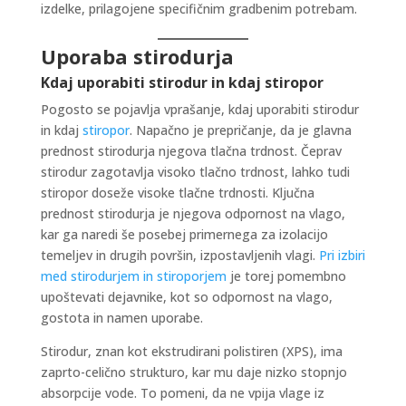
izdelke, prilagojene specifičnim gradbenim potrebam.
Uporaba stirodurja
Kdaj uporabiti stirodur in kdaj stiropor
Pogosto se pojavlja vprašanje, kdaj uporabiti stirodur
in kdaj
stiropor
. Napačno je prepričanje, da je glavna
prednost stirodurja njegova tlačna trdnost. Čeprav
stirodur zagotavlja visoko tlačno trdnost, lahko tudi
stiropor doseže visoke tlačne trdnosti. Ključna
prednost stirodurja je njegova odpornost na vlago,
kar ga naredi še posebej primernega za izolacijo
temeljev in drugih površin, izpostavljenih vlagi.
Pri izbiri
med stirodurjem in stiroporjem
je torej pomembno
upoštevati dejavnike, kot so odpornost na vlago,
gostota in namen uporabe.
Stirodur, znan kot ekstrudirani polistiren (XPS), ima
zaprto-celično strukturo, kar mu daje nizko stopnjo
absorpcije vode. To pomeni, da ne vpija vlage iz