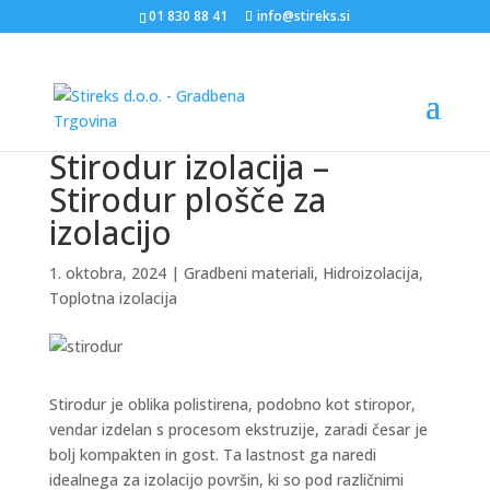
01 830 88 41
info@stireks.si
Stirodur izolacija –
Stirodur plošče za
izolacijo
1. oktobra, 2024
|
Gradbeni materiali
,
Hidroizolacija
,
Toplotna izolacija
Stirodur je oblika polistirena, podobno kot stiropor,
vendar izdelan s procesom ekstruzije, zaradi česar je
bolj kompakten in gost. Ta lastnost ga naredi
idealnega za izolacijo površin, ki so pod različnimi